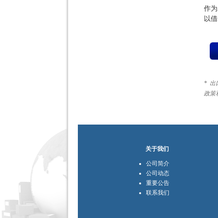
作为
以借
* 
政策
关于我们
公司简介
公司动态
重要公告
联系我们