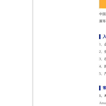
中国
展等
▌
1、
2、生
3、
4、
5、
▌
1、
Am