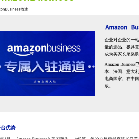
zonBusiness概述
企业对企业的一
量的选品、极具
成为买家长尾采
Amazon Bus
本、法国、意大
电商国家。在中
放。
平台优势