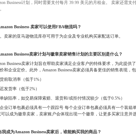
azon Business计划，同时需要支付每月 39.99 美元的月租金。 卖
。
mazon Business 卖家可以使用FBA物流吗？
。卖家的亚马逊物流库存可用于为企业及专业机构买家配送订单。
Amazon Business卖家计划与徽章卖家销售计划的主要区别是什么？
azon Business卖家计划旨在帮助卖家满足企业客户的特殊要求，为此
价和企业定价。此外，Amazon Business卖家必须具备更佳的销售表现，
货前取消率（低于1%）
迟发货率（低于2%）
单缺陷率，如交易保障索赔、退货和/或拒付情况较少（低于0.5%）
企业订单包裹必须具有一个跟踪号 每个企业订单包裹必须具有一个装箱
就可以成为徽章卖家，卖家账户会体现出现一个徽章，让更多买家注意并
当我成为Amazon Business卖家后，谁能购买我的商品？