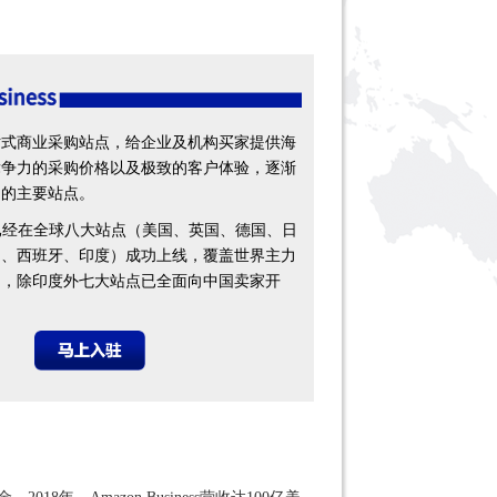
站式商业采购站点，给企业及机构买家提供海
竞争力的采购价格以及极致的客户体验，逐渐
购的主要站点。
iness已经在全球八大站点（美国、英国、德国、日
利、西班牙、印度）成功上线，覆盖世界主力
国，除印度外七大站点已全面向中国卖家开