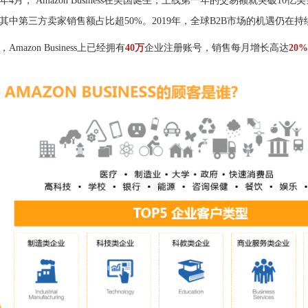
15年4月， Amazon Business在美国诞生，上线第一年的交易额就突破10亿美金。2
其中第三方卖家销售额占比超50%。2019年，全球B2B市场的机遇仍在持
Amazon Business上已经拥有
40万
企业注册账号，销售每月增长高达
20%