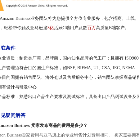
Amazon Business业务团队将为您提供全方位专业服务，包含招商、
，轻松帮你触及亚马逊逾
3亿
活跃C端用户及数
百万
高质量B端客户。
入驻条件
企业资质：制造类厂商，品牌商，国内知名品牌的代工厂；且拥有 ISO9000, 
产管理须符合目的国生产标准，如NSF, BIFMA, UL, CSA, IEC, NEMA…
在目的国拥有销售团队、海外仓以及售后服务中心，销售团队掌握商品销
拥有设计与研发中心
产品标准：熟悉出口产品生产要求及测试标准，具备出口产品测试设备及
常见疑问解答
Amazon Business 卖家发布商品的费用是多少？
azon Business卖家费用与亚马逊上的专业销售计划费用相同。 卖家需