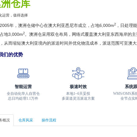
澳洲仓库
化运营，值得选择
2
2005年，澳洲仓储中心在澳大利亚悉尼市成立，占地6,000m
，日处理能
2
占地3,000m
。澳洲仓采用双仓布局，网络式覆盖澳大利亚东西海岸的主
，从而缩短澳大利亚境内的派送时间并优化物流成本，派送范围可至澳大
们的优势
智能运营
极速时效
系统
全自动化华人自营仓
本地1~6天妥投
WMS/OMS
总日均处理1.1万件
多渠道灵活派送方案
全节点实
务概况
仓库风采
操作流程