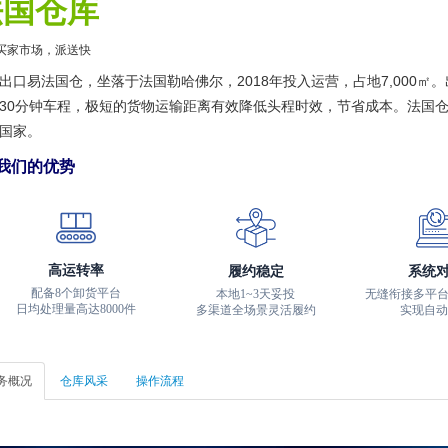
法国仓库
买家市场，派送快
出口易法国仓，坐落于法国勒哈佛尔，2018年投入运营，占地7,000㎡。出
30分钟车程，极短的货物运输距离有效降低头程时效，节省成本。法国
国家。
们的优势
高运转率
履约稳定
系统
配备8个卸货平台
本地1~3天妥投
无缝衔接多平台
日均处理量高达8000件
多渠道全场景灵活履约
实现自动
务概况
仓库风采
操作流程