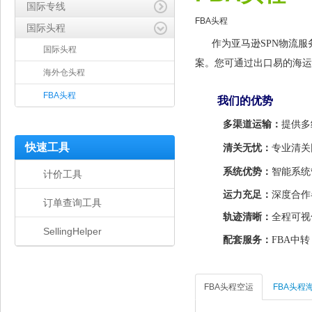
国际专线
FBA头程
国际头程
作为亚马逊SPN物流
国际头程
案。您可通过出口易的海运
海外仓头程
FBA头程
我们的优势
多渠道运输：
提供多
快速工具
清关无忧：
专业清关
系统优势：
智能系统
计价工具
运力充足：
深度合作
订单查询工具
轨迹清晰：
全程可视
SellingHelper
配套服务：
FBA中
FBA头程空运
FBA头程