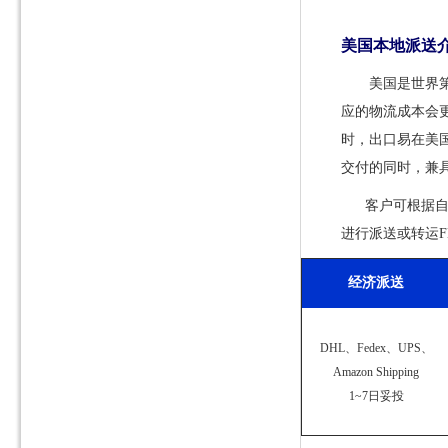
美国本地派送
美国是世界
应的物流成本会更高
时，出口易在美国
交付的同时，兼
客户可根据
进行派送或转运
经济派送
DHL、Fedex、UPS、
Amazon Shipping
1~7日妥投